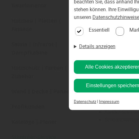
beachten Sie, dass anhand Ihr
Zu unserem
Bauelemente
stehen können. Ihre Einwillig
unseren
Datenschutzhinweis
Holzbau | Platten |
Anlieferung und
Fassade
Essentiell
Mar
Ausführliche u
Verlegeplanun
Sauna | Infrarot |
Details anzeigen
Vermittlung pro
Dampfkabine
Schleifdienst, 
Geld-Zurück-Ga
Holzschutz | Farben |
Alle Cookies akzeptiere
Geschenkgutsc
Zubehör
Einlagerungsse
Einstellungen speicher
Werkzeug- und 
Wand | Decke | Paneele
Bargeldlose Za
Datenschutz
|
Impressum
Farb- und Stilb
Profikunden
Kundenseminare
Schausonntage
Kataloge | Planer
Stemmer-Service