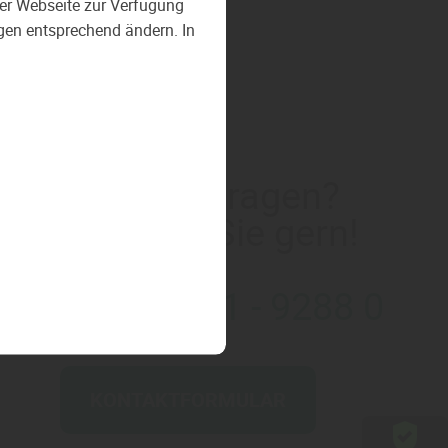
 der Webseite zur Verfügung
ngen entsprechend ändern. In
Sie haben Fragen?
Wir beraten Sie gern!
✆ +49 (0) 8071 - 9288 0
KONTAKTFORMULAR