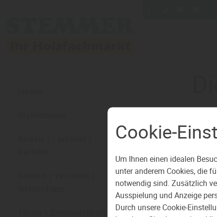
Di
Home
MyHammer
Cookie-Eins
Boden | Laminat |
W
Parkett
Um Ihnen einen idealen Besuc
unter anderem Cookies, die f
Garten | Terrasse |
notwendig sind. Zusätzlich v
Sichtschutz
Ausspielung und Anzeige pers
Durch unsere Cookie-Einstell
Türen | Zimmertüren |