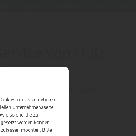
geber
Angebote
Themenseiten
Karriere
Kontakt
Service von Holz
r
mit Rat und Tat zur Seite
Cookies ein. Dazu gehören
ziellen Unternehmensseite
ie solche, die zur
ngesetzt werden können.
 zulassen möchten. Bitte