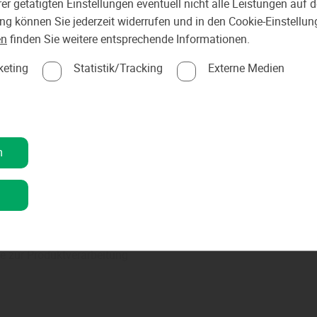
er getätigten Einstellungen eventuell nicht alle Leistungen auf
 Standard-Service zählen:
ung können Sie jederzeit widerrufen und in den Cookie-Einstellu
en
finden Sie weitere entsprechende Informationen.
 Verladehilfe
keting
Statistik/Tracking
Externe Medien
nd kompetente Beratung vor Ort
g und Montage
fessioneller Handwerker aus Ihrer Region
Zuschnitt auf Maß, Fräsungen
rantie
n
heine
rvice
n
Geräteverleih (Bodenschleifmachinen)
hlung
eratung
 zur Produktverarbeitung