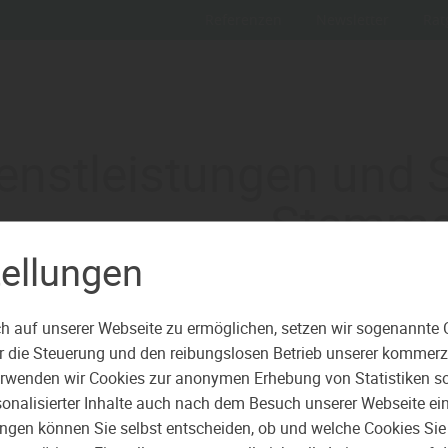
Referenzen
Newsletter
Rat
enstleistungen und 
Stemme
tellungen
ir stehen Ihnen bei Ihrem Projekt 
h auf unserer Webseite zu ermöglichen, setzen wir sogenannte 
ür die Steuerung und den reibungslosen Betrieb unserer kommer
erwenden wir Cookies zur anonymen Erhebung von Statistiken sow
onalisierter Inhalte auch nach dem Besuch unserer Webseite ei
ungen können Sie selbst entscheiden, ob und welche Cookies Sie