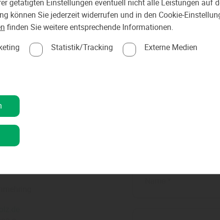
er getätigten Einstellungen eventuell nicht alle Leistungen auf
ung können Sie jederzeit widerrufen und in den Cookie-Einstellu
Cookies externer Medien akz
en
finden Sie weitere entsprechende Informationen.
keting
Statistik/Tracking
Externe Medien
n
Wir freuen
n
* Pflichtfelder
bH
chmehring
olz.de