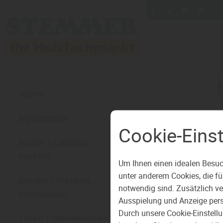
Home
MyHammer
Cookie-Eins
Wir 
Boden | Laminat |
Parkett
Um Ihnen einen idealen Besuc
unter anderem Cookies, die f
Garten | Terrasse |
notwendig sind. Zusätzlich v
Sichtschutz
Ausspielung und Anzeige pers
Durch unsere Cookie-Einstell
Türen | Zimmertüren |