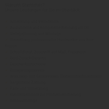
Warum Stemmer?
Unsere Leistungen für Sie im Überblick:
✓
Anlieferung und Verladehilfe
✓
Ausführliche und kompetente Beratung vor Ort
✓
Verlegeplanung und Montage
✓
Vermittlung professioneller Handwerker aus Ihrer
Region
✓
Schleifdienst, Zuschnitt auf Maß, Fräsungen
✓
Geld-Zurück-Garantie
✓
Geschenkgutscheine
✓
Einlagerungsservice
✓
Werkzeug- und Geräteverleih (Bodenschleifmachinen)
✓
Bargeldlose Zahlung
✓
Farb- und Stilberatung
✓
Kundenseminare zur Produktverarbeitung
✓
Schausonntage