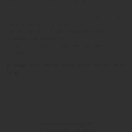
Rufen Sie uns an, um einen unverbindlichen
Beratungstermin zu vereinbaren,
oder besuchen Sie uns vor Ort in Eiselfing-Bachmehring.
Das Team von Holz Stemmer
freut sich auf Sie in der Region München, Grafing,
Rosenheim, StarnbergerSee,
Bad Tölz, Bad Fellnbach, Chiemsee, Traunreuth,
Waldkreiburg.
Wir bieten Service für die Region und im Umkreis von 50
km an.
Sie haben Fragen?
Wir beraten Sie gern!