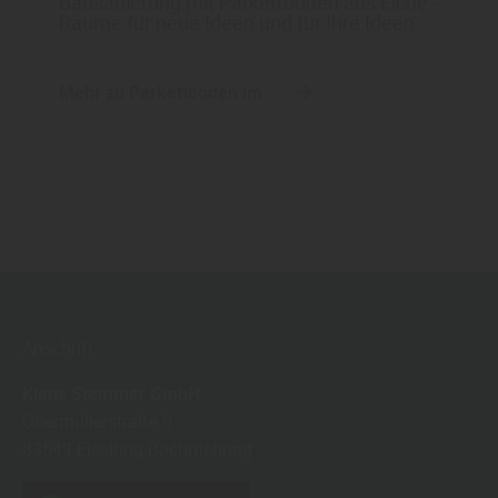
Badsanierung mit Parkettboden aus Eiche -
Räume für neue Ideen und für Ihre Ideen
Mehr zu Parkettboden im ...
Anschrift
Klaus Stemmer GmbH
Obermüllerstraße 9
83549
Eiselfing-Bachmehring